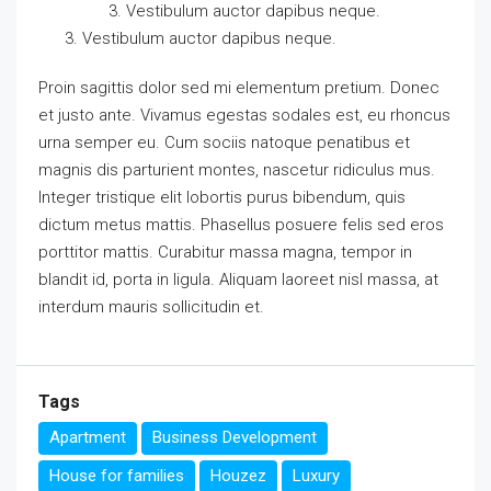
Vestibulum auctor dapibus neque.
Vestibulum auctor dapibus neque.
Proin sagittis dolor sed mi elementum pretium. Donec
et justo ante. Vivamus egestas sodales est, eu rhoncus
urna semper eu. Cum sociis natoque penatibus et
magnis dis parturient montes, nascetur ridiculus mus.
Integer tristique elit lobortis purus bibendum, quis
dictum metus mattis. Phasellus posuere felis sed eros
porttitor mattis. Curabitur massa magna, tempor in
blandit id, porta in ligula. Aliquam laoreet nisl massa, at
interdum mauris sollicitudin et.
Tags
Apartment
Business Development
House for families
Houzez
Luxury