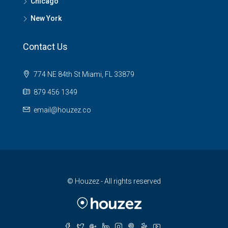
Chicago
New York
Contact Us
774 NE 84th St Miami, FL 33879
879 456 1349
email@houzez.co
© Houzez - All rights reserved